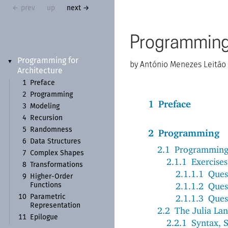
← prev
up
next →
Programming 
Programming for
▼
António Menezes Leitão
Architecture
1
Preface
2
Programming
1
Preface
3
Modeling
4
Recursion
5
Randomness
2
Programming
6
Data Structures
2.1
Programming
7
Complex Shapes
2.1.1
Exercises
8
Transformations
2.1.1.1
Ques
9
Higher-
Order
2.1.1.2
Ques
Functions
2.1.1.3
Ques
10
Parametric
Representation
2.2
The Julia La
11
Epilogue
2.2.1
Syntax, 