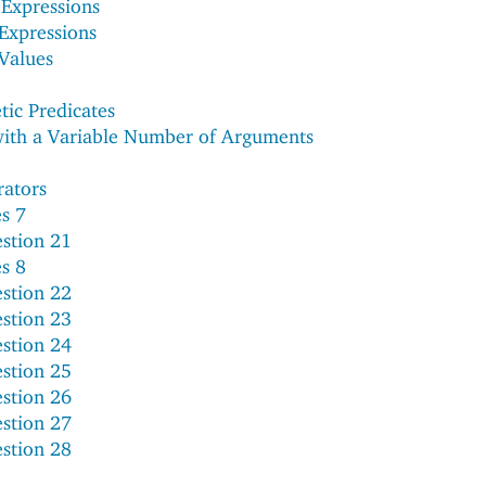
 Expressions
 Expressions
 Values
tic Predicates
with a Variable Number of Arguments
rators
es 7
stion 21
es 8
stion 22
stion 23
stion 24
stion 25
stion 26
stion 27
stion 28