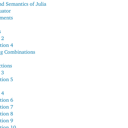
nd Semantics of Julia
uator
ements
s
 2
tion 4
ng Combinations
ctions
 3
tion 5
 4
tion 6
tion 7
tion 8
tion 9
tion 10