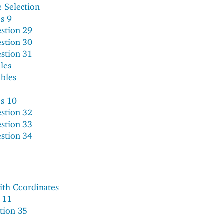
e Selection
es 9
stion 29
stion 30
stion 31
les
ables
es 10
stion 32
stion 33
stion 34
ith Coordinates
 11
tion 35