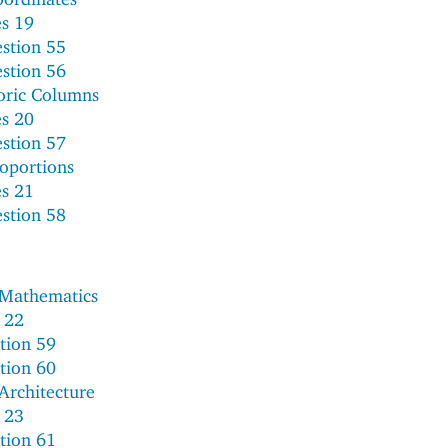
es 19
stion 55
stion 56
oric Columns
es 20
stion 57
roportions
es 21
stion 58
 Mathematics
 22
tion 59
tion 60
Architecture
 23
tion 61