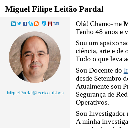
Miguel Filipe Leitão Pardal
Olá! Chamo-me
M
Tenho
48
anos e 
Sou um apaixonad
ciência, arte e de
Tudo o que leva a
Sou Docente do
I
desde Setembro d
Atualmente sou Pr
Segurança de Rede
Operativos.
Sou Investigador
A minha investiga