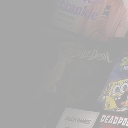
começando a oferece
demand para tornar p
mesmo através do com
dispositivo com acess
por reduzir a dependên
Entre 2007 e 2011 a 