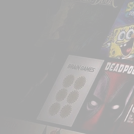
podemos encontrar h
Netflix.
test
Em Fevereiro de 2000, 
serviço, mais precisam
como objetivo compara
os seus clientes e pr
usando essas informaç