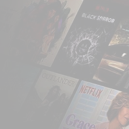
para pessoas cujos p
Dezembro do mesmo a
anúncios de televisão
em Fevereiro do ano s
de assinantes.
Mas foi em 2007 que 