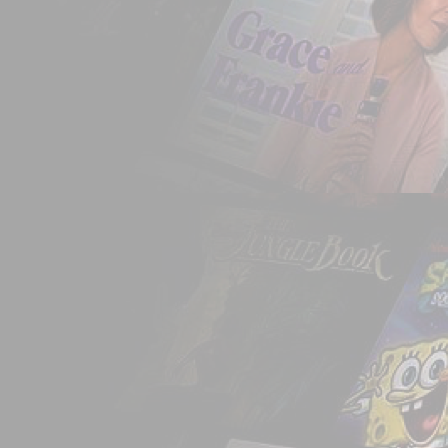
que os dois empree
disco tinha o potencia
vídeo mais volumosa 
formato preferido do
acabou por aproveit
peso leve dos discos, 
por um custo bastante