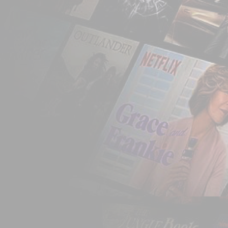
com base nesse perfil
eram sugeridos outr
encontro aos interes
seguinte, adotou um
oferecia aluguer ili
mensal acessível, q